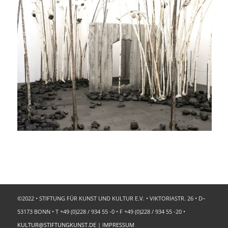
©2022 • STIFTUNG FÜR KUNST UND KULTUR E.V. • VIKTORIASTR. 26 • D–
53173 BONN • T +49 (0)228 / 934 55 -0 • F +49 (0)228 / 934 55 -20 •
KULTUR@STIFTUNGKUNST.DE
|
IMPRESSUM