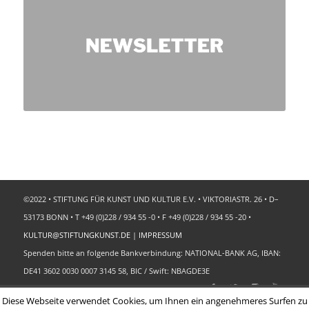
©2022 • STIFTUNG FÜR KUNST UND KULTUR E.V. • VIKTORIASTR. 26 • D–
53173 BONN • T +49 (0)228 / 934 55 -0 • F +49 (0)228 / 934 55 -20 •
KULTUR@STIFTUNGKUNST.DE
|
IMPRESSUM
Spenden bitte an folgende Bankverbindung: NATIONAL-BANK AG, IBAN:
DE41 3602 0030 0007 3145 58, BIC / Swift: NBAGDE3E
Diese Webseite verwendet Cookies, um Ihnen ein angenehmeres Surfen zu