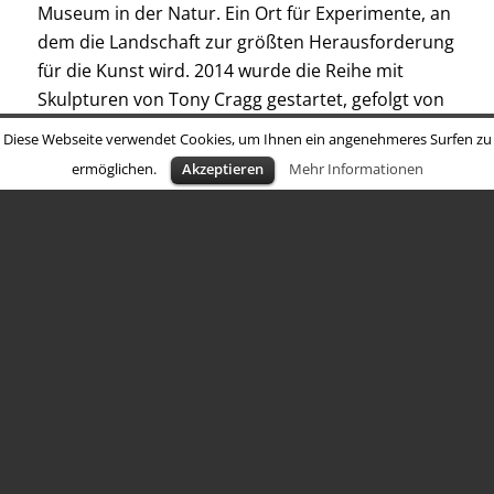
Museum in der Natur. Ein Ort für Experimente, an
dem die Landschaft zur größten Herausforderung
für die Kunst wird. 2014 wurde die Reihe mit
Skulpturen von Tony Cragg gestartet, gefolgt von
Zhang Huans „Tempel“ im Jahr 2015 und Andreas
Diese Webseite verwendet Cookies, um Ihnen ein angenehmeres Surfen zu
Slominskis Installation „Rüben“ im Sommer 2016.
ermöglichen.
Akzeptieren
Mehr Informationen
2017 folgte eine Präsentation von sechs
großformatigen Skulpturen des Briten David
Nash, 2018 der monumentale gefallene Stern des
amerikanischen Künstlers Paul Wallach. Die
Laufzeit für sein Projekt mit dem Titel „Down to
the Ground“ wurde soeben verlängert, das Werk
ist noch bis 2024 zu sehen.
Das Kunstprojekt Krauthügel ist eine Kooperation
mit der Salzburg Foundation und der Erzabtei St.
Peter.