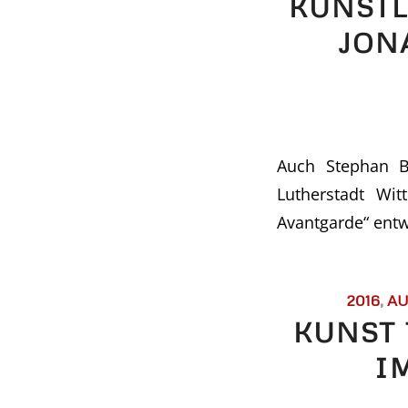
KÜNSTL
JON
Auch Stephan B
Lutherstadt Wit
Avantgarde“ entw
2016
,
AU
KUNST 
I