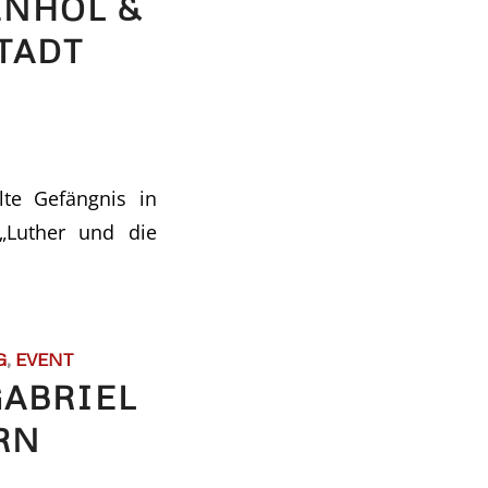
ENHOL &
TADT
te Gefängnis in
 „Luther und die
G
,
EVENT
GABRIEL
RN