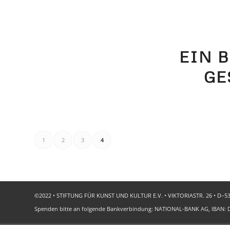
EIN 
GE
1
2
3
4
©2022 • STIFTUNG FÜR KUNST UND KULTUR E.V. • VIKTORIASTR. 26 • D–53173 
Spenden bitte an folgende Bankverbindung: NATIONAL-BANK AG, IBAN: DE