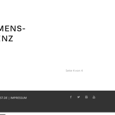
MENS-
INZ
Seite 4 von 4
ST.DE
|
IMPRESSUM