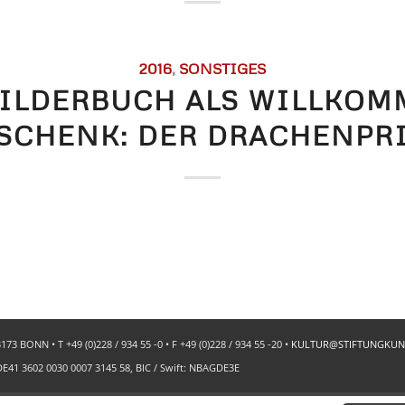
2016
,
SONSTIGES
BILDERBUCH ALS WILLKOM
SCHENK: DER DRACHENPR
BONN • T +49 (0)228 / 934 55 -0 • F +49 (0)228 / 934 55 -20 •
KULTUR@STIFTUNGKUN
41 3602 0030 0007 3145 58, BIC / Swift: NBAGDE3E