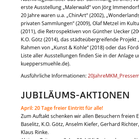
erste Ausstellung „Malerwald“ von Jörg Immendorff
20 Jahre waren u.a. „ChinArt“ (2002), „Wonderlands
privaten Sammlungen“ (2009), Olaf Metzel im Kultu
(2011), die Retrospektiven von Günther Uecker (20
K.O. Götz (2014), das städteübergreifende Projekt
Rahmen von „Kunst & Kohle“ (2018) oder das Förder
Liste aller Ausstellungen finden Sie in der Anlag
kueppersmuehle.de).
Ausführliche Informationen:
20JahreMKM_Pressem
JUBILÄUMS-AKTIONEN
April: 20 Tage freier Eintritt für alle!
Zum Auftakt schenken wir allen Besuchern freien 
Baselitz, K.O. Götz, Anselm Kiefer, Gerhard Richte
Klaus Rinke.