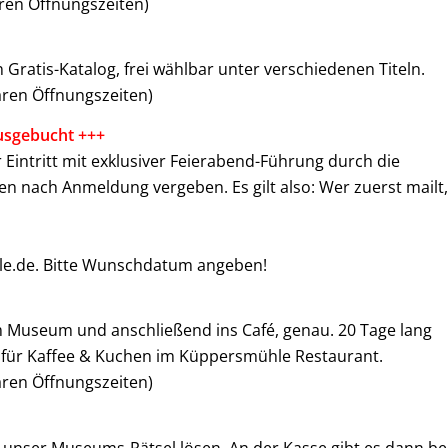
ären Öffnungszeiten)
 Gratis-Katalog, frei wählbar unter verschiedenen Titeln.
lären Öffnungszeiten)
usgebucht +++
r Eintritt mit exklusiver Feierabend-Führung durch die
n nach Anmeldung vergeben. Es gilt also: Wer zuerst mailt,
.de. Bitte Wunschdatum angeben!
m Museum und anschließend ins Café, genau. 20 Tage lang
 für Kaffee & Kuchen im Küppersmühle Restaurant.
lären Öffnungszeiten)
) unser Museums-Rätsel lösen. An der Kasse gibt es dann be