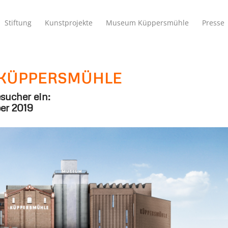
Stiftung
Kunstprojekte
Museum Küppersmühle
Presse
 KÜPPERSMÜHLE
sucher ein:
er 2019
ühle, Duisburg, Simulation Perspektive
© Herzog & de Meuron