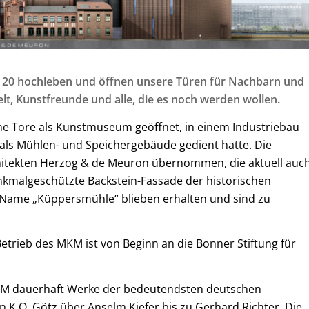
ie 20 hochleben und öffnen unsere Türen für Nachbarn und
lt, Kunstfreunde und alle, die es noch werden wollen.
ne Tore als Kunstmuseum geöffnet, in einem Industriebau
 als Mühlen- und Speichergebäude gedient hatte. Die
itekten Herzog & de Meuron übernommen, die aktuell auc
nkmalgeschützte Backstein-Fassade der historischen
r Name „Küppersmühle“ blieben erhalten und sind zu
etrieb des MKM ist von Beginn an die Bonner Stiftung für
KM dauerhaft Werke der bedeutendsten deutschen
 K.O. Götz über Anselm Kiefer bis zu Gerhard Richter. Die