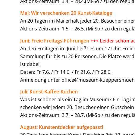
Aktions-Zeitraum: 3.4. – 28.4.(Mi-So / zu den regul
Mai: Wir verschenken 20 Kunst-Kataloge
An 20 Tagen im Mai erhält jeder 20. Besucher einen
Aktions-Zeitraum: 1.5. – 26.5. (Mi-So / zu den regu
Juni: Freie Freitags-Führungen
+++ Leider schon a
An den Freitagen im Juni heißt es um 17 Uhr: Freie
Sammlung für bis zu 20 Personen. Die Plätze werde
ist dabei.
Daten: Fr 7.6. / Fr 14.6. / Fr 21.6. / Fr 28.6.
Anmeldung unter office@museum-kueppersmuehle
Juli: Kunst-Kaffee-Kuchen
Was ist schöner als ein Tag im Museum? Ein Tag i
schenken wir jedem 20. Besucher einen Gutschein
Aktions-Zeitraum: 3.7. – 28.7. (Mi-So / zu den regu
August: Kunstentdecker aufgepasst!
20 Tage lang können Kunst-Detektive (bis 12 Jahre