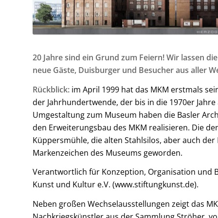
20 Jahre sind ein Grund zum Feiern! Wir lassen d
neue Gäste, Duisburger und Besucher aus aller We
Rückblick:
im April 1999 hat das MKM erstmals sei
der Jahrhundertwende, der bis in die 1970er Jahre
Umgestaltung zum Museum haben die Basler Arch
den Erweiterungsbau des MKM realisieren. Die de
Küppersmühle, die alten Stahlsilos, aber auch de
Markenzeichen des Museums geworden.
Verantwortlich für Konzeption, Organisation und B
Kunst und Kultur e.V. (www.stiftungkunst.de).
Neben großen Wechselausstellungen zeigt das M
Nachkriegskünstler aus der Sammlung Ströher, von